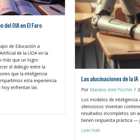
 del OIA en El Faro
quipo de Educación a
rtificial de la UDA en la
o más que un logro
ecer el diálogo entre la
ones que la inteligencia
Las alucinaciones de la IA
Compartimos esta experiencia
e hoy enfrentan las
Por
Mariano Ariel Fischer
/
2
Los modelos de inteligencia 
 publicación del OIA en El Faro
silenciosos: inventan conten
resultados incompletos sin a
tienen respuesta práctica — 
about Las alucinaci
Leer más