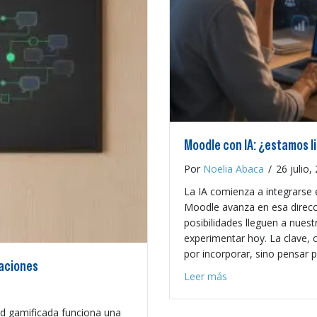
Moodle con IA: ¿estamos l
Por
Noelia Abaca
/
26 julio,
La IA comienza a integrarse 
Moodle avanza en esa direcc
posibilidades lleguen a nu
experimentar hoy. La clave, 
por incorporar, sino pensar p
caciones
about Moodle con I
Leer más
ad gamificada funciona una