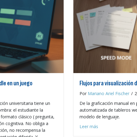
dle en un juego
Flujos para visualización 
Por
Mariano Ariel Fischer
/
2
ión universitaria tiene un
De la graficación manual en p
mbra: el estudiante la
automatizada de tableros w
 formato clásico ( pregunta,
modelo de lenguaje.
ón cognitiva. No obliga a
about Flujos para v
Leer más
cción, no recompensa la
entación diferida. Y…