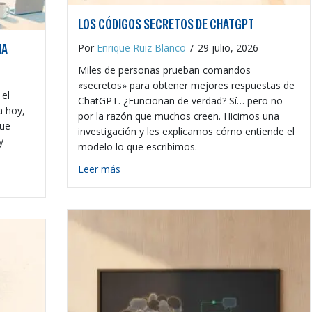
LOS CÓDIGOS SECRETOS DE CHATGPT
IA
Por
Enrique Ruiz Blanco
/
29 julio, 2026
Miles de personas prueban comandos
«secretos» para obtener mejores respuestas de
 el
ChatGPT. ¿Funcionan de verdad? Sí… pero no
a hoy,
por la razón que muchos creen. Hicimos una
que
investigación y les explicamos cómo entiende el
y
modelo lo que escribimos.
about Los códigos secretos de ChatGPT
Leer más
 abierto de IA