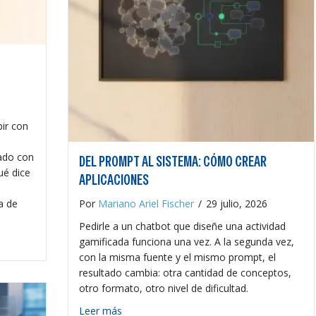
ir con
ado con
DEL PROMPT AL SISTEMA: CÓMO CREAR
ué dice
APLICACIONES
Por
Mariano Ariel Fischer
/
29 julio, 2026
a de
Pedirle a un chatbot que diseñe una actividad
menos?
gamificada funciona una vez. A la segunda vez,
con la misma fuente y el mismo prompt, el
resultado cambia: otra cantidad de conceptos,
otro formato, otro nivel de dificultad.
about Del prompt al sistema: cómo crear 
Leer más