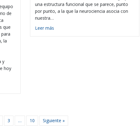
una estructura funcional que se parece, punto
 equipo
por punto, a la que la neurociencia asocia con
rio de
nuestra…
ta
s que
about ¿La IA tiene consciencia?
Leer más
d para
, la
a y
ue hoy
r: publicación del OIA en El Faro
3
…
10
Siguiente »