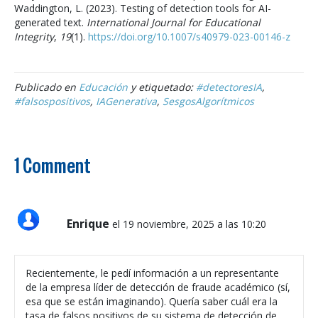
Waddington, L. (2023). Testing of detection tools for AI-
generated text.
International Journal for Educational
Integrity
,
19
(1).
https://doi.org/10.1007/s40979-023-00146-z
Publicado en
Educación
y etiquetado:
#detectoresIA
,
#falsospositivos
,
IAGenerativa
,
SesgosAlgorítmicos
1 Comment
Enrique
el 19 noviembre, 2025 a las 10:20
Recientemente, le pedí información a un representante
de la empresa líder de detección de fraude académico (sí,
esa que se están imaginando). Quería saber cuál era la
tasa de falsos positivos de su sistema de detección de