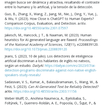
imagen busca ser dinámica y atractiva, resaltando el contraste
entre lo humano y lo artificial, y la tensión de la detección.
Guo, B., Zhang, X., Wang, Z., Jiang, M., Nie, J., Ding, Y., Yue, J.,
& Wu, Y. (2023). How Close is ChatGPT to Human Experts?
Comparison Corpus, Evaluation, and Detection. a
rXiv.
https://doi.org/10.48550/arXiv.2301.07597
Jakesch, M., Hancock, J. T., & Naaman, M. (2023). Human
heuristics for AI-generated language are flawed.
Proceedings
of the National Academy of Sciences
,
120
(11), e2208839120.
https://doi.org/10.1073/pnas.2208839120
Jeans, S. (2023, 10 de julio). Los detectores de inteligencia
artificial discriminan a los hablantes de inglés no nativos,
según un estudio.
DailyAI
.
https://dailyai.com/es/2023/07/ai-
detection-programs-discriminate-against-non-native-english-
speakers-study-reveals/
Sadasivan, V. S., Kumar, A., Balasubramanian, S., Wang, W., &
Feizi, S. (2023).
Can AI-Generated Text be Reliably Detected?
arXiv.
https://doi.org/10.48550/arXiv.2303.11156
Weber-Wulff, D., Anohina-Naumeca, A., Bjelobaba, S.,
Foltýnek, T., Guerrero-Roldán, A. E., Popoola, O., Šigut, P., &