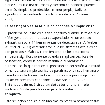
significativamente a los escritores no nativos de inglés. Debido
a que su estructura de frases y elección de palabras pueden
ser más simples o predecibles (menor perplejidad), los
algoritmos los confunden con la prosa de una IA (Jeans,
2023).
Falsos negativos: la IA que se esconde a simple vista
El problema opuesto es el falso negativo cuando un texto que
sí
fue generado por IA pasa desapercibido. En un estudio
exhaustivo sobre 14 herramientas de detección de IA, Weber-
Wulff et al. (2023) determinaron que los sistemas actuales no
son precisos ni fiables. El rendimiento de los detectores
empeora significativamente cuando se aplican técnicas de
ofuscación, como la edición manual o el parafraseo
automático, lo que reduce su precisión de detección a la mitad
o menos. Una simple técnica de parafraseo, ya sea humana o
usando otra IA humanizadora, puede evadir por completo a
los detectores más conocidos (Sadasivan et al., 2023).
Entonces, ¿de qué sirve un detector si una simple
instrucción de parafrasear puede anularlo por
completo?
Esta situación nos sitúa en una clásica "carrera armamentista".