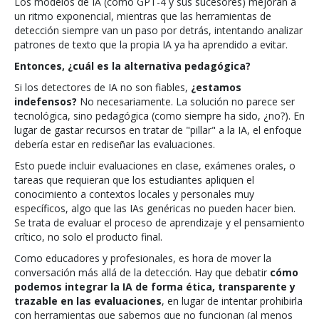
Los modelos de IA (como GPT-4 y sus sucesores) mejoran a
un ritmo exponencial, mientras que las herramientas de
detección siempre van un paso por detrás, intentando analizar
patrones de texto que la propia IA ya ha aprendido a evitar.
Entonces, ¿cuál es la alternativa pedagógica?
Si los detectores de IA no son fiables,
¿estamos
indefensos?
No necesariamente. La solución no parece ser
tecnológica, sino pedagógica (como siempre ha sido, ¿no?). En
lugar de gastar recursos en tratar de "pillar" a la IA, el enfoque
debería estar en rediseñar las evaluaciones.
Esto puede incluir evaluaciones en clase, exámenes orales, o
tareas que requieran que los estudiantes apliquen el
conocimiento a contextos locales y personales muy
específicos, algo que las IAs genéricas no pueden hacer bien.
Se trata de evaluar el proceso de aprendizaje y el pensamiento
crítico, no solo el producto final.
Como educadores y profesionales, es hora de mover la
conversación más allá de la detección. Hay que debatir
cómo
podemos integrar la IA de forma ética, transparente y
trazable en las evaluaciones
, en lugar de intentar prohibirla
con herramientas que sabemos que no funcionan (al menos