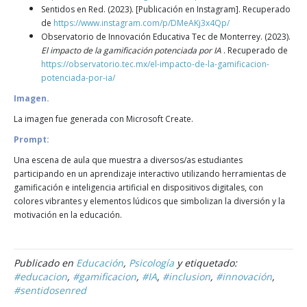
Sentidos en Red. (2023). [Publicación en Instagram]. Recuperado
de
https://www.instagram.com/p/DMeAKj3x4Qp/
Observatorio de Innovación Educativa Tec de Monterrey. (2023).
El impacto de la gamificación potenciada por IA
. Recuperado de
https://observatorio.tec.mx/el-impacto-de-la-gamificacion-
potenciada-por-ia/
Imagen.
La imagen fue generada con Microsoft Create.
Prompt:
Una escena de aula que muestra a diversos/as estudiantes
participando en un aprendizaje interactivo utilizando herramientas de
gamificación e inteligencia artificial en dispositivos digitales, con
colores vibrantes y elementos lúdicos que simbolizan la diversión y la
motivación en la educación.
Publicado en
Educación
,
Psicología
y etiquetado:
#educacion
,
#gamificacion
,
#IA
,
#inclusion
,
#innovación
,
#sentidosenred