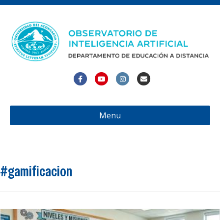
Facebook
Youtube
Instagram
Email
Menu
#gamificacion