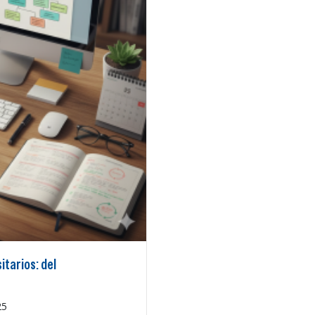
tarios: del
25