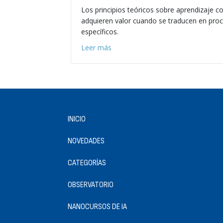
Los principios teóricos sobre aprendizaje con 
adquieren valor cuando se traducen en pro
específicos.
about Workflows con IA para docent
Leer más
INICIO
NOVEDADES
CATEGORÍAS
OBSERVATORIO
NANOCURSOS DE IA