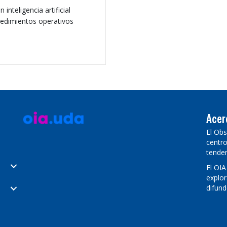
inteligencia artificial
cedimientos operativos
es universitarios: del descubrimiento a la aplicación
Acer
El Obs
centro
tenden
El OIA
explor
difund