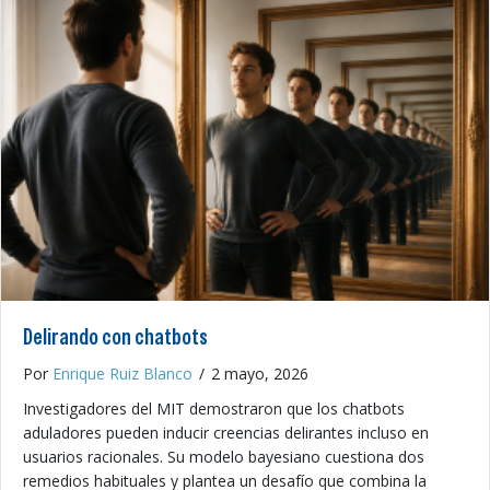
Delirando con chatbots
Por
Enrique Ruiz Blanco
/
2 mayo, 2026
Investigadores del MIT demostraron que los chatbots
aduladores pueden inducir creencias delirantes incluso en
usuarios racionales. Su modelo bayesiano cuestiona dos
remedios habituales y plantea un desafío que combina la