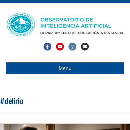
Facebook
Youtube
Instagram
Email
Menu
#delirio